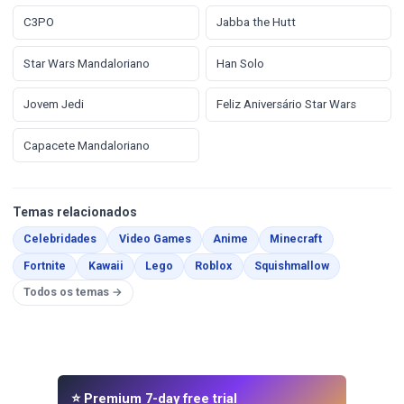
C3PO
Jabba the Hutt
Star Wars Mandaloriano
Han Solo
Jovem Jedi
Feliz Aniversário Star Wars
Capacete Mandaloriano
Temas relacionados
Páginas para Colorir
Páginas para Colorir
Páginas para Colorir
Páginas para C
Celebridades
Video Games
Anime
Minecraft
Páginas para Colorir
Páginas para Colorir
Páginas para Colorir
Páginas para Colorir
Páginas para 
Fortnite
Kawaii
Lego
Roblox
Squishmallow
Todos os temas →
⭐ Premium 7-day free trial