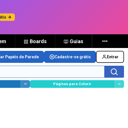
átis →
gem
Boards
Guias
nar Papéis de Parede
Cadastre-se grátis
Entrar
Páginas para Colorir