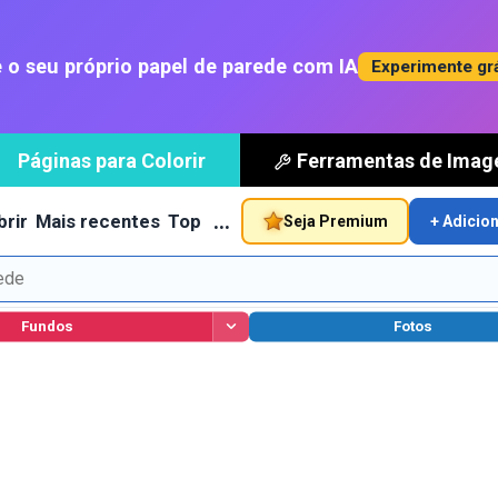
 o seu próprio papel de parede com IA
Experimente gr
Páginas para Colorir
Ferramentas de Ima
…
rir
Mais recentes
Top
Seja Premium
+ Adicio
Fundos
Fotos