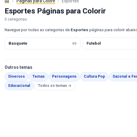
Páginas para Colorir
Esportes
Esportes Páginas para Colorir
3 categorias
Navegue por todas as categorias de
Esportes
páginas para colorir abaix
Basquete
Futebol
88
Outros temas
Diversos
Temas
Personagens
Cultura Pop
Sazonal e Fe
Educacional
Todos os temas →