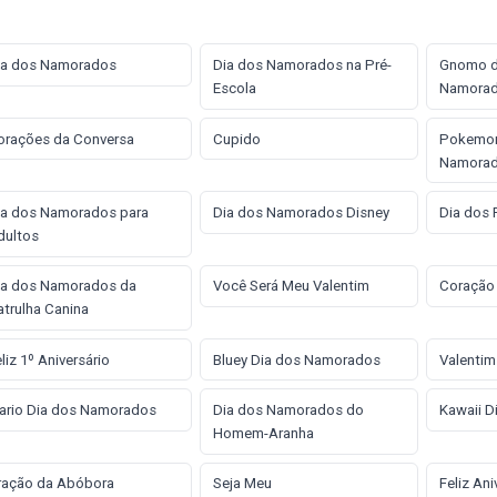
ia dos Namorados
Dia dos Namorados na Pré-
Gnomo d
Escola
Namora
orações da Conversa
Cupido
Pokemon
Namora
ia dos Namorados para
Dia dos Namorados Disney
Dia dos 
dultos
ia dos Namorados da
Você Será Meu Valentim
Coração
trulha Canina
liz 1º Aniversário
Bluey Dia dos Namorados
Valentim
ario Dia dos Namorados
Dia dos Namorados do
Kawaii 
Homem-Aranha
ração da Abóbora
Seja Meu
Feliz An