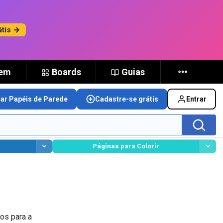
átis →
gem
Boards
Guias
nar Papéis de Parede
Cadastre-se grátis
Entrar
Páginas para Colorir
os para a