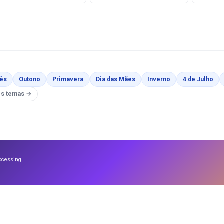
ir
Páginas para Colorir
Páginas para Colorir
Páginas para Colorir
Páginas para Colorir
Páginas para Colo
Pág
ês
Outono
Primavera
Dia das Mães
Inverno
4 de Julho
a Colorir
os temas →
ocessing.