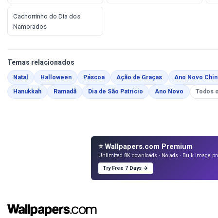
Cachorrinho do Dia dos
Namorados
Temas relacionados
Páginas para Colorir
Páginas para Colorir
Páginas para Colorir
Páginas para Color
Natal
Halloween
Páscoa
Ação de Graças
Ano Novo Chin
Páginas para Colorir
Páginas para Colorir
Páginas para Colorir
Páginas par
Hanukkah
Ramadã
Dia de São Patrício
Ano Novo
Todos 
⭐ Wallpapers.com Premium
Unlimited 8K downloads · No ads · Bulk image pr
Try Free 7 Days →