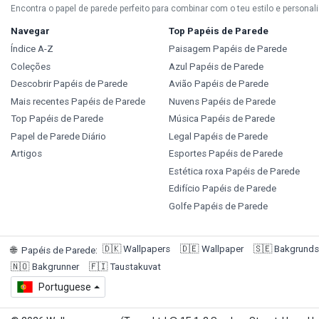
Encontra o papel de parede perfeito para combinar com o teu estilo e personal
Navegar
Top Papéis de Parede
Índice A-Z
Paisagem Papéis de Parede
Coleções
Azul Papéis de Parede
Descobrir Papéis de Parede
Avião Papéis de Parede
Mais recentes Papéis de Parede
Nuvens Papéis de Parede
Top Papéis de Parede
Música Papéis de Parede
Papel de Parede Diário
Legal Papéis de Parede
Artigos
Esportes Papéis de Parede
Estética roxa Papéis de Parede
Edifício Papéis de Parede
Golfe Papéis de Parede
🇩🇰
Wallpapers
🇩🇪
Wallpaper
🇸🇪
Bakgrunds
🌐
Papéis de Parede
:
🇳🇴
Bakgrunner
🇫🇮
Taustakuvat
Portuguese