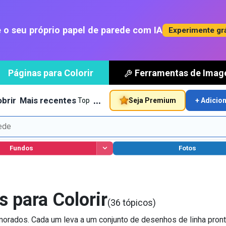
 o seu próprio papel de parede com IA
Experimente gr
Páginas para Colorir
Ferramentas de Ima
…
brir
Mais recentes
Seja Premium
+ Adicio
Top
Fundos
Fotos
 para Colorir
(36 tópicos)
orados. Cada um leva a um conjunto de desenhos de linha pront