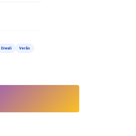
rir
inas para Colorir
Páginas para Colorir
Páginas para Colorir
Diwali
Verão