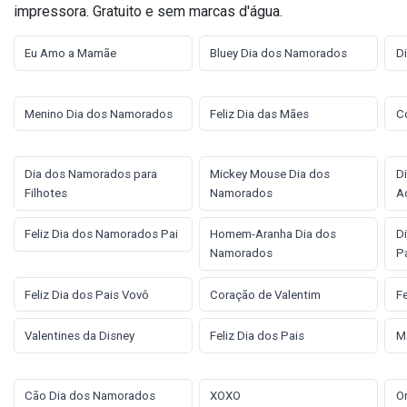
impressora. Gratuito e sem marcas d'água.
Eu Amo a Mamãe
Bluey Dia dos Namorados
D
Menino Dia dos Namorados
Feliz Dia das Mães
C
Dia dos Namorados para
Mickey Mouse Dia dos
D
Filhotes
Namorados
A
Feliz Dia dos Namorados Pai
Homem-Aranha Dia dos
D
Namorados
Pa
Feliz Dia dos Pais Vovô
Coração de Valentim
Fe
Valentines da Disney
Feliz Dia dos Pais
M
Cão Dia dos Namorados
XOXO
O