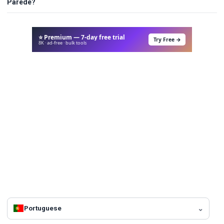
Parede?
⭐ Premium — 7-day free trial
Try Free →
8K · ad-free · bulk tools
Portuguese