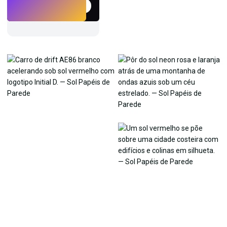
Experimentar
→
›