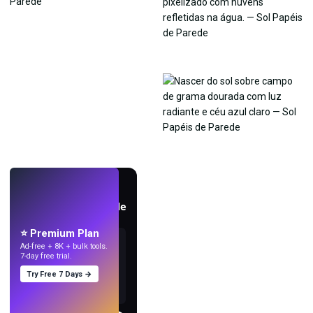
AO VIVO
Crie papéis de parede
com IA.
⭐ Premium Plan
Ad-free + 8K + bulk tools.
7-day free trial.
Try Free 7 Days →