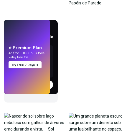
AO VIVO
Crie papéis de parede
com IA.
⭐ Premium Plan
Ad-free + 8K + bulk tools.
7-day free trial.
Try Free 7 Days →
Experimentar
→
›