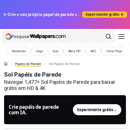
✨ Crie o seu próprio papel de parede com IA
Experimente grátis →
Pesquisar
Papéis de Parede
Papéis de Parede
Papéis de Parede
Papéis de Parede
Papéis de Parede
Papéis de Pare
Nintendo
Jogo
Eua
Atriz HD
NFL
Uma Peça
Papéis de Parede
Sol Papéis de Parede
Sol Papéis de Parede
Navegar 1,477+ Sol Papéis de Parede para baixar
grátis em HD & 4K
Crie papéis de parede
Experimente grátis
→
com IA.