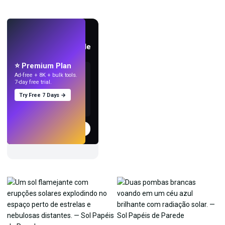
AO VIVO
Crie papéis de parede
com IA.
⭐ Premium Plan
Ad-free + 8K + bulk tools.
7-day free trial.
Try Free 7 Days →
Experimentar
→
›