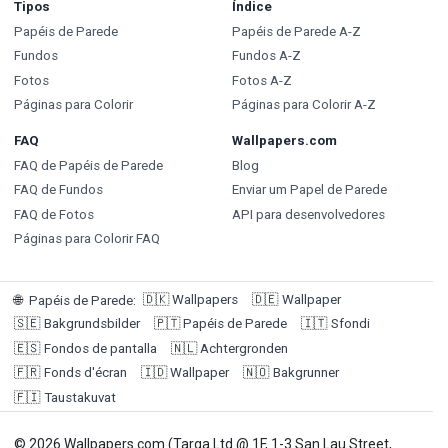
Tipos
Índice
Papéis de Parede
Papéis de Parede A-Z
Fundos
Fundos A-Z
Fotos
Fotos A-Z
Páginas para Colorir
Páginas para Colorir A-Z
FAQ
Wallpapers.com
FAQ de Papéis de Parede
Blog
FAQ de Fundos
Enviar um Papel de Parede
FAQ de Fotos
API para desenvolvedores
Páginas para Colorir FAQ
🇩🇰
Wallpapers
🇩🇪
Wallpaper
🌐
Papéis de Parede
:
🇸🇪
Bakgrundsbilder
🇵🇹
Papéis de Parede
🇮🇹
Sfondi
🇪🇸
Fondos de pantalla
🇳🇱
Achtergronden
🇫🇷
Fonds d'écran
🇮🇩
Wallpaper
🇳🇴
Bakgrunner
🇫🇮
Taustakuvat
© 2026 Wallpapers.com (Targa Ltd @ 1F, 1-3 San Lau Street,