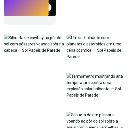
Experimentar
→
›