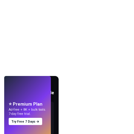
AO VIVO
Crie papéis de parede
com IA.
⭐ Premium Plan
Ad-free + 8K + bulk tools.
7-day free trial.
Try Free 7 Days →