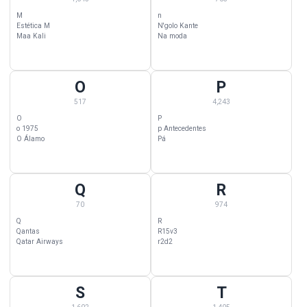
M
n
Estética M
N'golo Kante
Maa Kali
Na moda
O
P
O Wallpapers — 517 categorias começando com O
P Wallpapers — 4,243 categorias
517
4,243
O
P
o 1975
p Antecedentes
O Álamo
Pá
Q
R
Q Wallpapers — 70 categorias começando com Q
R Wallpapers — 974 categorias c
70
974
Q
R
Qantas
R15v3
Qatar Airways
r2d2
S
T
S Wallpapers — 1,602 categorias começando com S
T Wallpapers — 1,405 categorias