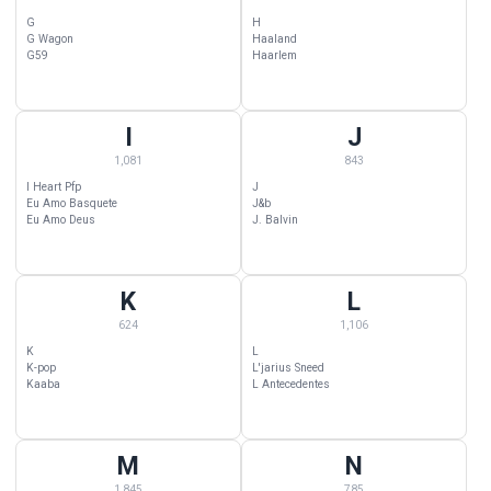
G
H
G Wagon
Haaland
G59
Haarlem
I
J
I Wallpapers — 1,081 categorias começando com I
J Wallpapers — 843 categorias c
1,081
843
I Heart Pfp
J
Eu Amo Basquete
J&b
Eu Amo Deus
J. Balvin
K
L
K Wallpapers — 624 categorias começando com K
L Wallpapers — 1,106 categorias 
624
1,106
K
L
K-pop
L'jarius Sneed
Kaaba
L Antecedentes
M
N
M Wallpapers — 1,845 categorias começando com M
N Wallpapers — 785 categorias c
1,845
785