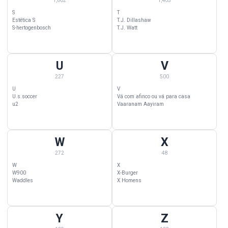
1,602
1,405
S
T
Estética S
T.J. Dillashaw
S-hertogenbosch
T.J. Watt
U
V
U Wallpapers — 227 categorias começando com U
V Wallpapers — 500 categorias c
227
500
U
V
U.s.soccer
Vá com afinco ou vá para casa
u2
Vaaranam Aayiram
W
X
W Wallpapers — 272 categorias começando com W
X Wallpapers — 48 categorias co
272
48
W
X
W900
X-Burger
Waddles
X Homens
Y
Z
Y Wallpapers — 129 categorias começando com Y
Z Wallpapers — 123 categorias c