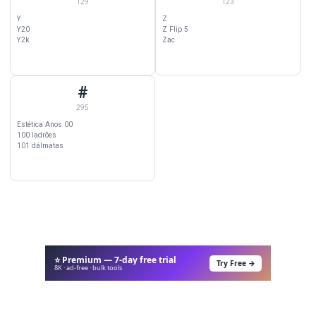
129
123
Y
Z
Y20
Z Flip 5
Y2k
Zac
#
# Wallpapers — 295 categorias começando com #
295
Estética Anos 00
100 ladrões
101 dálmatas
⭐ Premium — 7-day free trial
Try Free →
8K · ad-free · bulk tools