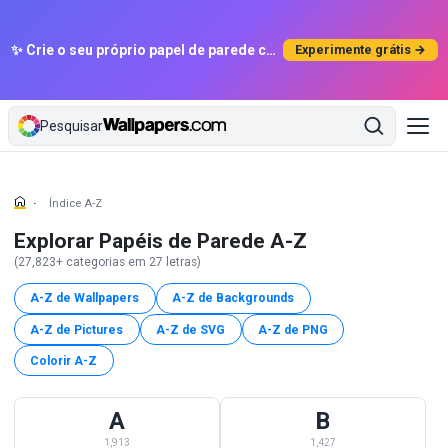
✨ Crie o seu próprio papel de parede com IA
Experimente grátis →
Pesquisar
Índice A-Z
Explorar Papéis de Parede A-Z
(27,823+ categorias em 27 letras)
A-Z de Wallpapers
A-Z de Backgrounds
A-Z de Pictures
A-Z de SVG
A-Z de PNG
Colorir A-Z
A
B
A Wallpapers — 1,913 categorias começando com A
B Wallpapers — 1,427 categorias
1,913
1,427