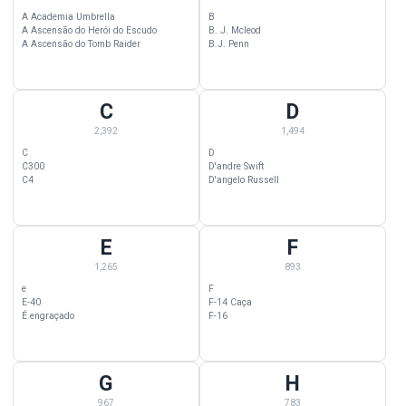
A Academia Umbrella
B
A Ascensão do Herói do Escudo
B. J. Mcleod
A Ascensão do Tomb Raider
B.J. Penn
C
D
C Wallpapers — 2,392 categorias começando com C
D Wallpapers — 1,494 categorias
2,392
1,494
C
D
C300
D'andre Swift
C4
D'angelo Russell
E
F
E Wallpapers — 1,265 categorias começando com E
F Wallpapers — 893 categorias c
1,265
893
e
F
E-40
F-14 Caça
É engraçado
F-16
G
H
G Wallpapers — 967 categorias começando com G
H Wallpapers — 783 categorias c
967
783