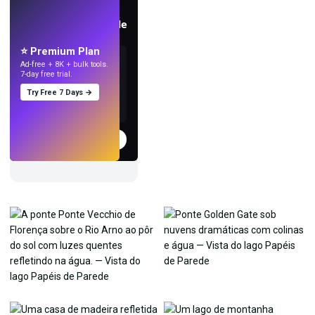
AO VIVO
Crie papéis de parede
com IA.
⭐ Premium Plan
Ad-free + 8K + bulk tools.
7-day free trial.
Try Free 7 Days →
Experimentar
→
›