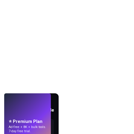
AO VIVO
Crie papéis de parede
com IA.
⭐ Premium Plan
Ad-free + 8K + bulk tools.
7-day free trial.