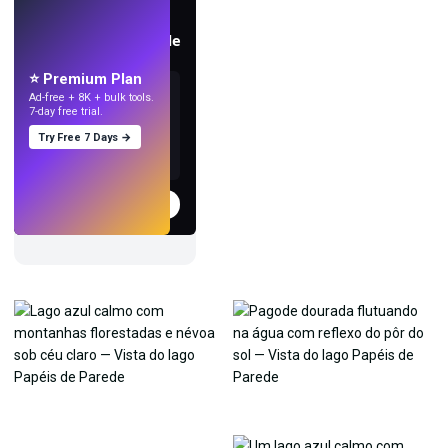
AO VIVO
Crie papéis de parede
com IA.
⭐ Premium Plan
Ad-free + 8K + bulk tools.
7-day free trial.
Try Free 7 Days →
Experimentar
→
›