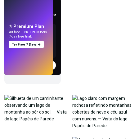
AO VIVO
Crie papéis de parede
com IA.
⭐ Premium Plan
Ad-free + 8K + bulk tools.
7-day free trial.
Try Free 7 Days →
Experimentar
→
›