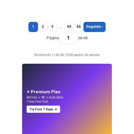
1
2
3
…
65
66
Seguinte ›
Página
de 66
Mostrando 1–60 de 3,928 papéis de parede
⭐ Premium Plan
Ad-free + 8K + bulk tools.
7-day free trial.
Try Free 7 Days →