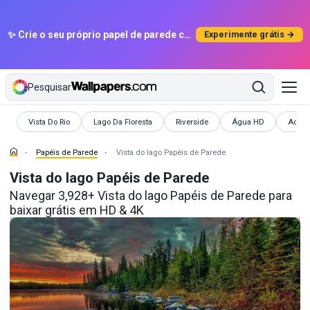
✨ Crie o seu próprio papel de parede com IA
Experimente grátis →
Pesquisar
Papéis de Parede
Papéis de Parede
Papéis de Parede
Papéis de Parede
Papéi
Vista Do Rio
Lago Da Floresta
Riverside
Água HD
Aquát
Papéis de Parede
Vista do lago Papéis de Parede
Vista do lago Papéis de Parede
Navegar 3,928+ Vista do lago Papéis de Parede para
baixar grátis em HD & 4K