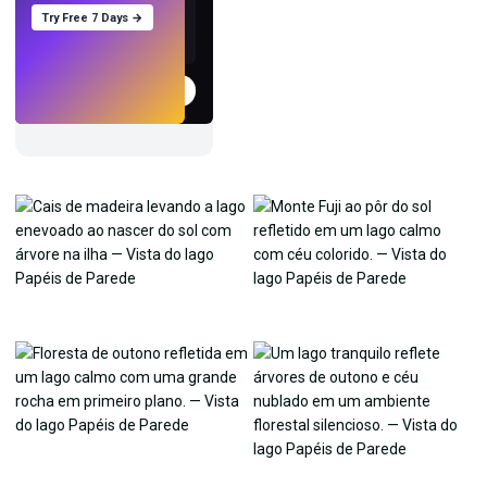
Try Free 7 Days →
Experimentar
→
›