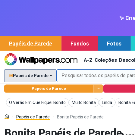
✨ Crie
Papéis de Parede
Fundos
Fotos
A-Z
Coleções
Descob
Papéis de Parede
Papéis de Parede
Papéis de Parede
Papéis de Parede
Papéis de Pared
Papéis d
O Verão Em Que Fiquei Bonito
Muito Bonita
Linda
Bonita E
Papéis de Parede
Bonita Papéis de Parede
Bonita Papéis de Parede
Naveg