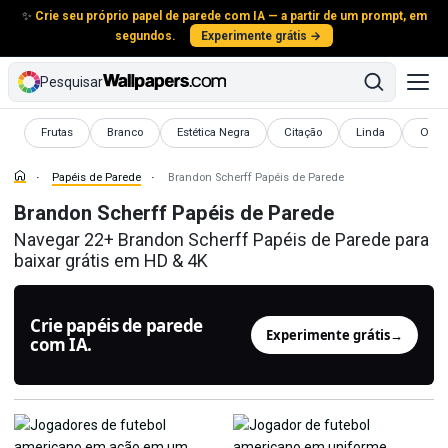
✨
Crie seu próprio papel de parede com IA — a partir de um prompt, em
segundos.
Experimente grátis →
Pesquisar
Papéis de Parede
Papéis de Parede
Papéis de Parede
Papéis de Parede
Papéis de Parede
Papéi
Frutas
Branco
Estética Negra
Citação
Linda
Ocea
Papéis de Parede
Brandon Scherff Papéis de Parede
Brandon Scherff Papéis de Parede
Navegar 22+ Brandon Scherff Papéis de Parede para
baixar grátis em HD & 4K
Crie papéis de parede
Experimente grátis
→
com IA.