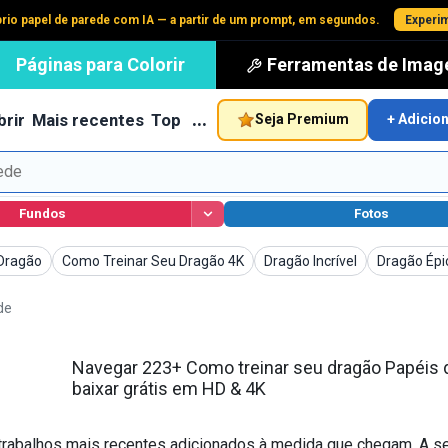
prio papel de parede com IA — a partir de um prompt, em segundos.
Experim
Páginas para Colorir
Ferramentas de Ima
…
rir
Mais recentes
Top
Seja Premium
+ Adicio
Fundos
Fotos
de Parede
Papéis de Parede
Papéis de Parede
Papéis de 
Dragão
Como Treinar Seu Dragão 4K
Dragão Incrível
Dragão Épi
de
Navegar 223+ Como treinar seu dragão Papéis 
baixar grátis em HD & 4K
trabalhos mais recentes adicionados à medida que chegam. A se