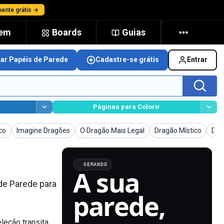
ente grátis →
gem
Boards
Guias
nar Papéis de Parede
Cadastre-se grátis
Entrar
Páginas para Colorir
Parede
Papéis de Parede
Papéis de Parede
Papéis de Parede
Pap
co
Imagine Dragões
O Dragão Mais Legal
Dragão Místico
Dra
GERANDO
A sua
de Parede para
parede,
leção transita