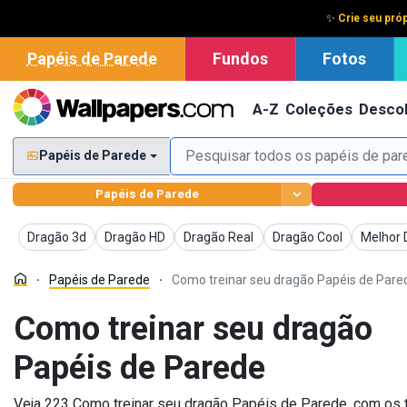
✨
Crie seu pró
Papéis de Parede
Fundos
Fotos
A-Z
Coleções
Descob
Papéis de Parede
Papéis de Parede
Papéis de Parede
Papéis de Parede
Papéis de Parede
Papéis de Parede
Papéis 
Dragão 3d
Dragão HD
Dragão Real
Dragão Cool
Melhor 
Papéis de Parede
Como treinar seu dragão Papéis de Pare
Como treinar seu dragão
Papéis de Parede
Veja 223 Como treinar seu dragão Papéis de Parede, com os 