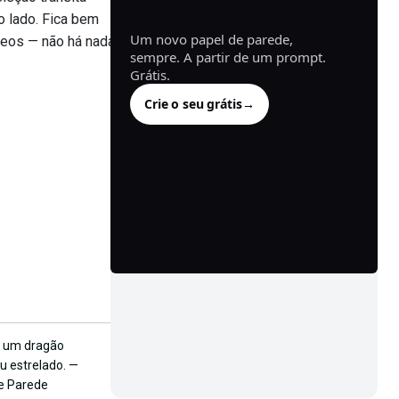
gerado.
o lado. Fica bem
Um novo papel de parede,
neos — não há nada
sempre. A partir de um prompt.
Grátis.
Crie o seu grátis
→