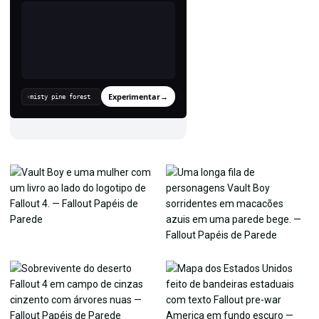
Experimentar
→
›