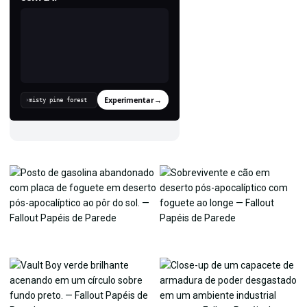
Experimentar
→
›