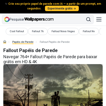
✨
Crie seu próprio papel de parede com IA — a partir de um prompt, em
segundos.
Experimente grátis →
Pesquisar
Papéis de Parede
Papéis de Parede
Papéis de Parede
Papéis de Parede
Pa
Cool Fallout
Fallout 76
Fallout Nova Vegas
Fallout Nv
Fa
Papéis de Parede
Fallout Papéis de Parede
Fallout Papéis de Parede
Navegar 764+ Fallout Papéis de Parede para baixar
grátis em HD & 4K