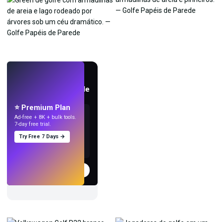
AO VIVO
Crie papéis de parede
com IA.
⭐ Premium Plan
Ad-free + 8K + bulk tools.
7-day free trial.
Try Free 7 Days →
Experimentar
→
›