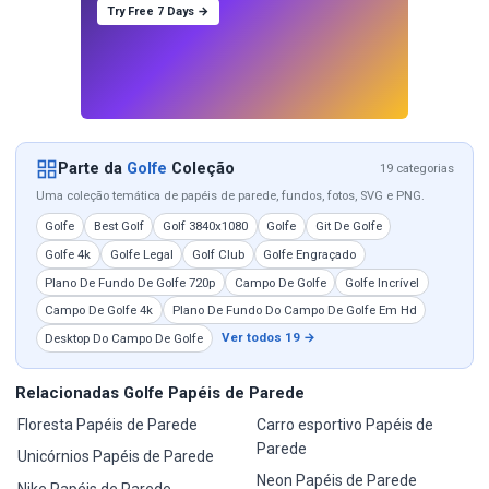
Try Free 7 Days →
Parte da
Golfe
Coleção
19 categorias
Uma coleção temática de papéis de parede, fundos, fotos, SVG e PNG.
Golfe
Best Golf
Golf 3840x1080
Golfe
Git De Golfe
Golfe 4k
Golfe Legal
Golf Club
Golfe Engraçado
Plano De Fundo De Golfe 720p
Campo De Golfe
Golfe Incrível
Campo De Golfe 4k
Plano De Fundo Do Campo De Golfe Em Hd
Ver todos 19 →
Desktop Do Campo De Golfe
Relacionadas Golfe Papéis de Parede
Floresta Papéis de Parede
Carro esportivo Papéis de
Parede
Unicórnios Papéis de Parede
Neon Papéis de Parede
Nike Papéis de Parede