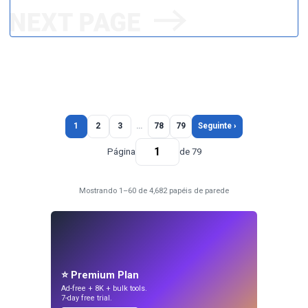
1
2
3
…
78
79
Seguinte ›
Página
de 79
Mostrando 1–60 de 4,682 papéis de parede
⭐ Premium Plan
Ad-free + 8K + bulk tools.
7-day free trial.