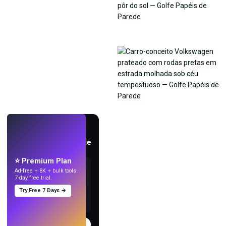
AO VIVO
Crie papéis de parede
com IA.
⭐ Premium Plan
Ad-free + 8K + bulk tools.
7-day free trial.
Try Free 7 Days →
Experimentar
→
›