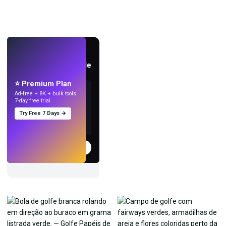
AO VIVO
Crie papéis de parede
com IA.
⭐ Premium Plan
Ad-free + 8K + bulk tools.
7-day free trial.
Try Free 7 Days →
Experimentar
→
›