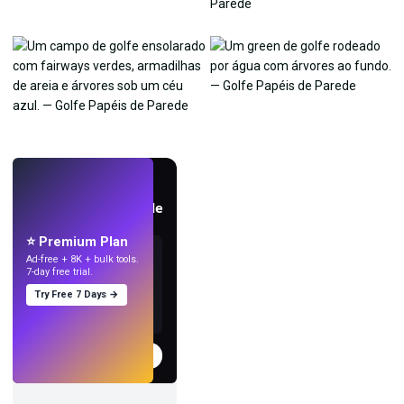
AO VIVO
Crie papéis de parede
com IA.
⭐ Premium Plan
Ad-free + 8K + bulk tools.
7-day free trial.
Try Free 7 Days →
Experimentar
→
›