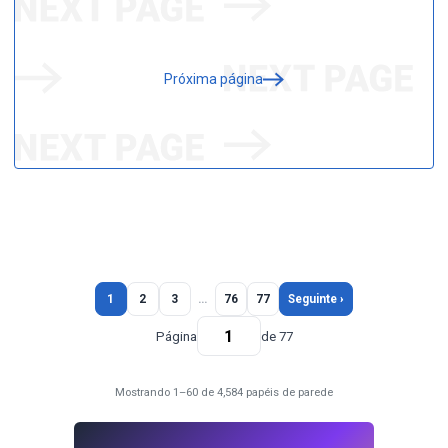
Próxima página
1
2
3
…
76
77
Seguinte ›
Página
de 77
Mostrando 1–60 de 4,584 papéis de parede