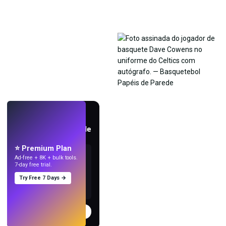
AO VIVO
Crie papéis de parede
com IA.
⭐ Premium Plan
Ad-free + 8K + bulk tools.
7-day free trial.
Try Free 7 Days →
Experimentar
→
›