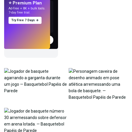
⭐ Premium Plan
Ad-free + 8K + bulk tools.
7-day free trial.
Try Free 7 Days →
Experimentar
→
›