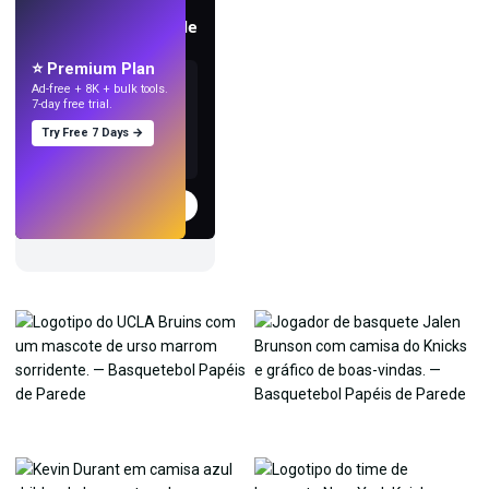
Crie papéis de parede
com IA.
⭐ Premium Plan
Ad-free + 8K + bulk tools.
7-day free trial.
Try Free 7 Days →
Experimentar
→
›