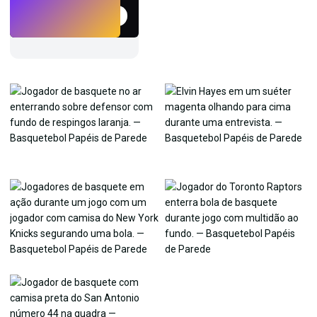
Experimentar
→
›