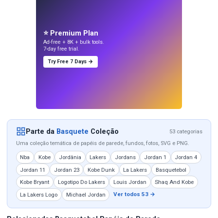
⭐ Premium Plan
Ad-free + 8K + bulk tools.
7-day free trial.
Try Free 7 Days →
Parte da
Basquete
Coleção
53 categorias
Uma coleção temática de papéis de parede, fundos, fotos, SVG e PNG.
Nba
Kobe
Jordânia
Lakers
Jordans
Jordan 1
Jordan 4
Jordan 11
Jordan 23
Kobe Dunk
La Lakers
Basquetebol
Kobe Bryant
Logotipo Do Lakers
Louis Jordan
Shaq And Kobe
Ver todos 53 →
La Lakers Logo
Michael Jordan