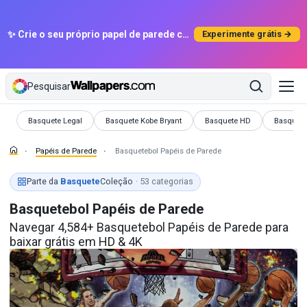
✨ Crie o seu próprio papel de parede com IA
Experimente grátis →
Pesquisar
Papéis de Parede
Papéis de Parede
Papéis de Parede
Papéis d
Basquete Legal
Basquete Kobe Bryant
Basquete HD
Basquete
Papéis de Parede
Basquetebol Papéis de Parede
Parte da
Basquete
Coleção
· 53 categorias
Basquetebol Papéis de Parede
Navegar 4,584+ Basquetebol Papéis de Parede para
baixar grátis em HD & 4K