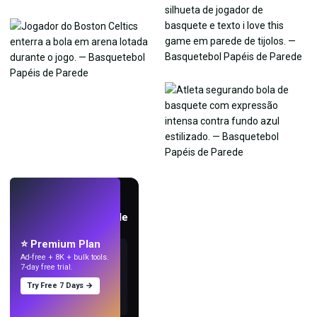
AO VIVO
Crie papéis de parede
com IA.
⭐ Premium Plan
Ad-free + 8K + bulk tools.
7-day free trial.
Try Free 7 Days →