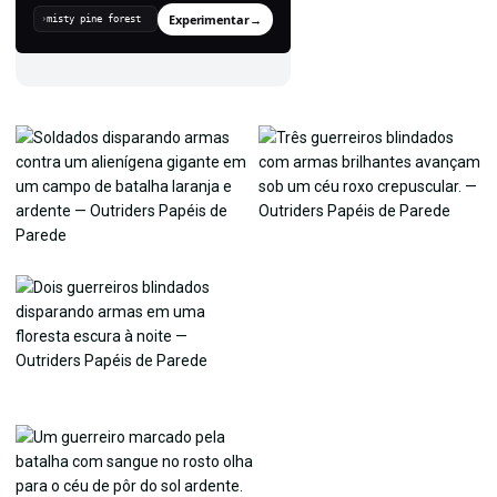
Experimentar
→
›