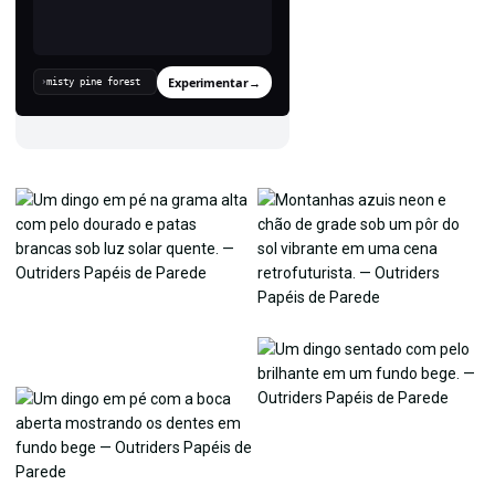
Experimentar
→
›