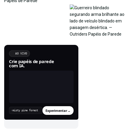
AO VIVO
Crie papéis de parede
com IA.
Experimentar
→
›