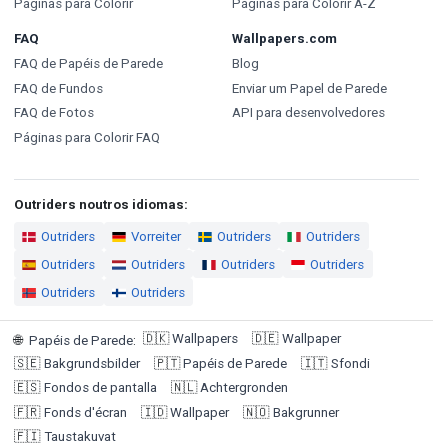
Páginas para Colorir
Páginas para Colorir A-Z
FAQ
Wallpapers.com
FAQ de Papéis de Parede
Blog
FAQ de Fundos
Enviar um Papel de Parede
FAQ de Fotos
API para desenvolvedores
Páginas para Colorir FAQ
Outriders noutros idiomas:
Outriders
Vorreiter
Outriders
Outriders
Outriders
Outriders
Outriders
Outriders
Outriders
Outriders
🇩🇰
Wallpapers
🇩🇪
Wallpaper
🌐
Papéis de Parede
:
🇸🇪
Bakgrundsbilder
🇵🇹
Papéis de Parede
🇮🇹
Sfondi
🇪🇸
Fondos de pantalla
🇳🇱
Achtergronden
🇫🇷
Fonds d'écran
🇮🇩
Wallpaper
🇳🇴
Bakgrunner
🇫🇮
Taustakuvat