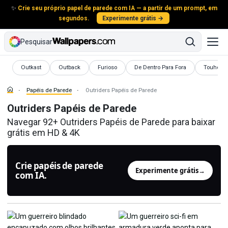
✨
Crie seu próprio papel de parede com IA — a partir de um prompt, em
segundos.
Experimente grátis →
Pesquisar
Papéis de Parede
Papéis de Parede
Papéis de Parede
Papéis de Parede
Papéis d
Outkast
Outback
Furioso
De Dentro Para Fora
Touhou
Papéis de Parede
Outriders Papéis de Parede
Outriders Papéis de Parede
Navegar 92+ Outriders Papéis de Parede para baixar
grátis em HD & 4K
Crie papéis de parede
Experimente grátis
→
com IA.