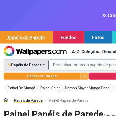
✨ Crie
Papéis de Parede
Fundos
Fotos
A-Z
Coleções
Descob
Papéis de Parede
Papéis de Parede
Papéis de Parede
Papéis de Parede
Papéis de Parede
Painel De Mangá
Painel Solar
Demon Slayer Manga Panel
Papéis de Parede
Painel Papéis de Parede
Painel Papéis de Parede
Naveg