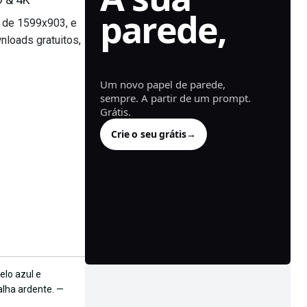
parede,
 de 1599x903, e
nloads gratuitos,
gerado.
Um novo papel de parede,
sempre. A partir de um prompt.
Grátis.
Crie o seu grátis
→