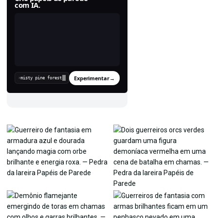
com IA.
Experimentar
→
›