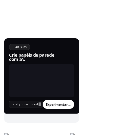
AO VIVO
Crie papéis de parede
com IA.
Experimentar
→
›