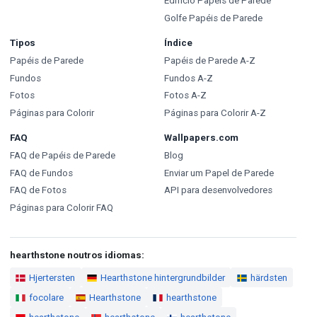
Edifício Papéis de Parede
Golfe Papéis de Parede
Tipos
Índice
Papéis de Parede
Papéis de Parede A-Z
Fundos
Fundos A-Z
Fotos
Fotos A-Z
Páginas para Colorir
Páginas para Colorir A-Z
FAQ
Wallpapers.com
FAQ de Papéis de Parede
Blog
FAQ de Fundos
Enviar um Papel de Parede
FAQ de Fotos
API para desenvolvedores
Páginas para Colorir FAQ
hearthstone noutros idiomas:
Hjertersten
Hearthstone hintergrundbilder
härdsten
focolare
Hearthstone
hearthstone