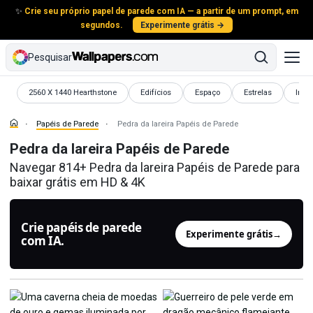
✨
Crie seu próprio papel de parede com IA — a partir de um prompt, em
segundos.
Experimente grátis →
Pesquisar
Papéis de Parede
Papéis de Parede
Papéis de Parede
Papéis de Parede
Papé
2560 X 1440 Hearthstone
Edifícios
Espaço
Estrelas
Inve
Papéis de Parede
Pedra da lareira Papéis de Parede
Pedra da lareira Papéis de Parede
Navegar 814+ Pedra da lareira Papéis de Parede para
baixar grátis em HD & 4K
Crie papéis de parede
Experimente grátis
→
com IA.