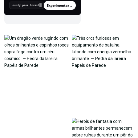
Experimentar
→
›