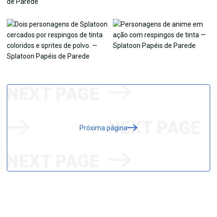
Próxima página