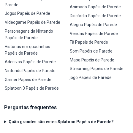
Parede
Animado Papéis de Parede
Jogos Papéis de Parede
Discórdia Papéis de Parede
Videogame Papéis de Parede
Alegria Papéis de Parede
Personagens da Nintendo
Vendas Papéis de Parede
Papéis de Parede
Fã Papéis de Parede
Histórias em quadrinhos
Som Papéis de Parede
Papéis de Parede
Mapa Papéis de Parede
Adesivos Papéis de Parede
Streaming Papéis de Parede
Nintendo Papéis de Parede
jogo Papéis de Parede
Gamer Papéis de Parede
Splatoon 3 Papéis de Parede
Perguntas frequentes
Quão grandes são estes Splatoon Papéis de Parede?