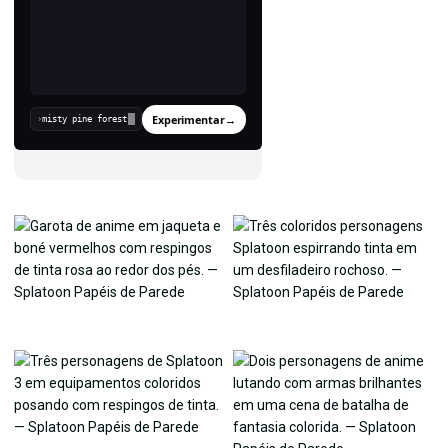
Experimentar
→
›