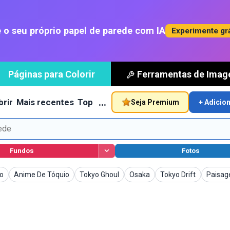
 o seu próprio papel de parede com IA
Experimente gr
Páginas para Colorir
Ferramentas de Ima
…
rir
Mais recentes
Top
Seja Premium
+ Adicio
Fundos
Fotos
is de Parede
Papéis de Parede
Papéis de Parede
Papéis de Parede
Papéis de Parede
Papéis
o
Anime De Tóquio
Tokyo Ghoul
Osaka
Tokyo Drift
Paisag