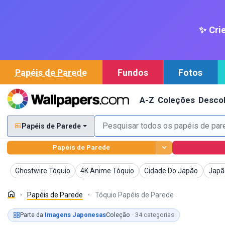
✨ Crie
Papéis de Parede
Fundos
Fotos
A-Z
Coleções
Descob
Papéis de Parede
Papéis de Parede
Papéis de Parede
Papéis de Parede
Papéis de Parede
Papé
Ghostwire Tóquio
4K Anime Tóquio
Cidade Do Japão
Japã
Papéis de Parede
Tóquio Papéis de Parede
Parte da
Imagens Japonesas
Coleção
· 34 categorias