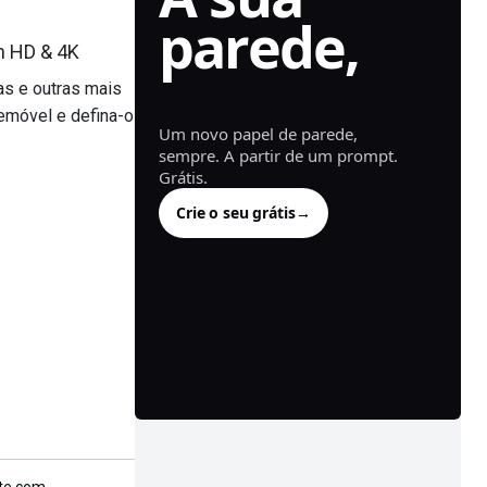
parede,
m HD & 4K
gerado.
as e outras mais
emóvel e defina-o
Um novo papel de parede,
sempre. A partir de um prompt.
Grátis.
Crie o seu grátis
→