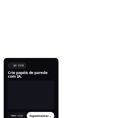
AO VIVO
Crie papéis de parede
com IA.
Experimentar
→
›