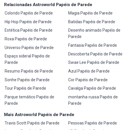
Relacionadas Astroworld Papéis de Parede
Colorido Papéis de Parede
Magia Papéis de Parede
Hip Hop Papéis de Parede
Batidas Papéis de Parede
Estética Papéis de Parede
Desenho animado Papéis de
Parede
Roxa Papéis de Parede
Fantasia Papéis de Parede
Universo Papéis de Parede
Descoberta Papéis de Parede
Espaço sideral Papéis de
Parede
Swae Lee Papéis de Parede
Resumo Papéis de Parede
Azul Papéis de Parede
Sonhe Papéis de Parede
Cor Papéis de Parede
Tour Papéis de Parede
Cavalga Papéis de Parede
Parque temático Papéis de
montanha-russa Papéis de
Parede
Parede
Mais Astroworld Papéis de Parede
Travis Scott Papéis de Parede
Pessoas Papéis de Parede