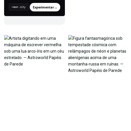
Experimentar
→
›