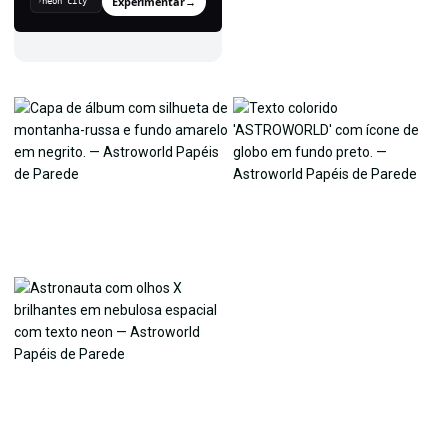
Experimentar
→
›