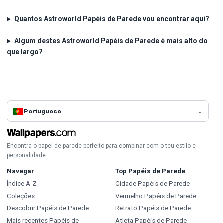
Quantos Astroworld Papéis de Parede vou encontrar aqui?
Algum destes Astroworld Papéis de Parede é mais alto do
que largo?
Portuguese
Encontra o papel de parede perfeito para combinar com o teu estilo e
personalidade.
Navegar
Top Papéis de Parede
Índice A-Z
Cidade Papéis de Parede
Coleções
Vermelho Papéis de Parede
Descobrir Papéis de Parede
Retrato Papéis de Parede
Mais recentes Papéis de
Atleta Papéis de Parede