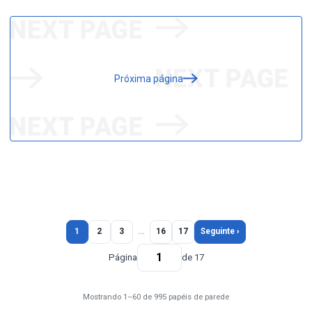
Próxima página
1
2
3
…
16
17
Seguinte ›
Página
de 17
Mostrando 1–60 de 995 papéis de parede