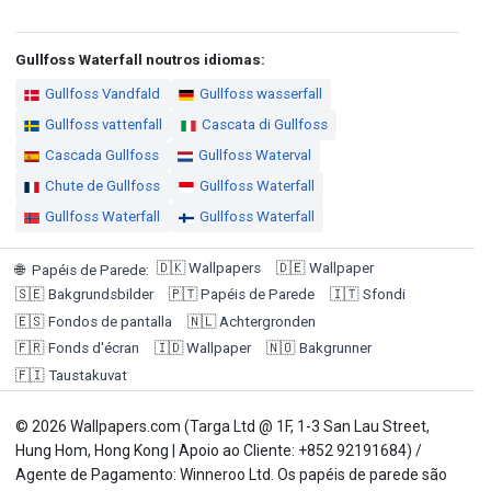
Gullfoss Waterfall noutros idiomas:
Gullfoss Vandfald
Gullfoss wasserfall
Gullfoss vattenfall
Cascata di Gullfoss
Cascada Gullfoss
Gullfoss Waterval
Chute de Gullfoss
Gullfoss Waterfall
Gullfoss Waterfall
Gullfoss Waterfall
🇩🇰
Wallpapers
🇩🇪
Wallpaper
🌐
Papéis de Parede
:
🇸🇪
Bakgrundsbilder
🇵🇹
Papéis de Parede
🇮🇹
Sfondi
🇪🇸
Fondos de pantalla
🇳🇱
Achtergronden
🇫🇷
Fonds d'écran
🇮🇩
Wallpaper
🇳🇴
Bakgrunner
🇫🇮
Taustakuvat
© 2026 Wallpapers.com (Targa Ltd @ 1F, 1-3 San Lau Street,
Hung Hom, Hong Kong | Apoio ao Cliente: +852 92191684) /
Agente de Pagamento: Winneroo Ltd. Os papéis de parede são