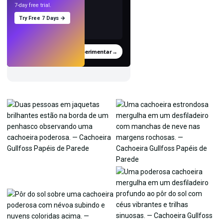
7-day free trial.
Try Free 7 Days →
Experimentar
→
›