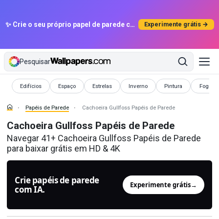
✨ Crie o seu próprio papel de parede com IA
Experimente grátis →
Pesquisar
Papéis de Parede
Papéis de Parede
Papéis de Parede
Papéis de Parede
Papéis de Parede
Papéis 
Edifícios
Espaço
Estrelas
Inverno
Pintura
Fogo
Papéis de Parede
Cachoeira Gullfoss Papéis de Parede
Cachoeira Gullfoss Papéis de Parede
Navegar 41+ Cachoeira Gullfoss Papéis de Parede
para baixar grátis em HD & 4K
Crie papéis de parede
Experimente grátis
→
com IA.