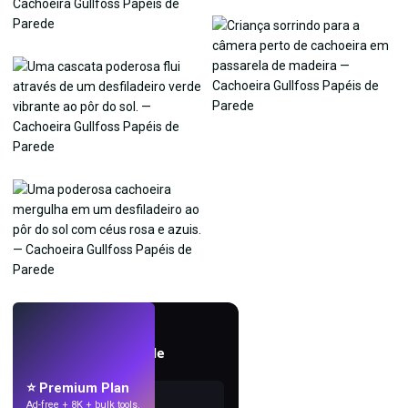
AO VIVO
Crie papéis de parede
com IA.
⭐ Premium Plan
Ad-free + 8K + bulk tools.