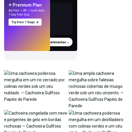
⭐ Premium Plan
Ad-free + 8K + bulk tools.
7-day free trial.
Try Free 7 Days →
Experimentar
→
›