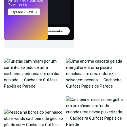
Ad-free + 8K + bulk tools.
7-day free trial.
Try Free 7 Days →
Experimentar
→
›