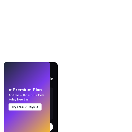
AO VIVO
Crie papéis de parede
com IA.
⭐ Premium Plan
Ad-free + 8K + bulk tools.
7-day free trial.
Try Free 7 Days →
Experimentar
→
›