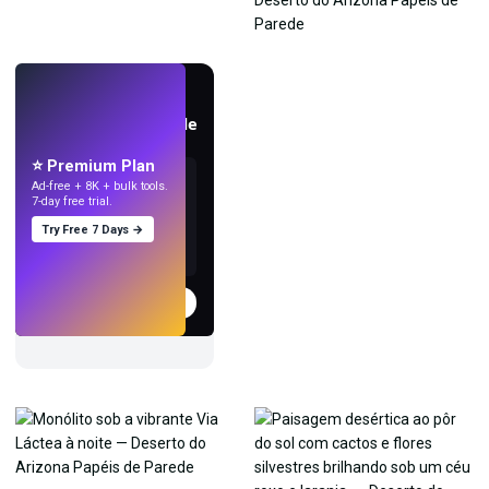
AO VIVO
Crie papéis de parede
com IA.
⭐ Premium Plan
Ad-free + 8K + bulk tools.
7-day free trial.
Try Free 7 Days →
Experimentar
→
›