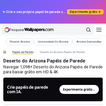
✨ Crie o seu próprio papel de parede com IA
Experimente grátis →
Pesquisar
Papéis de Parede
Papéis de Parede
Papéis de Parede
Phoenix Arizona
Universidade Do Arizona
Arizona Diamondbacks
Papéis de Parede
Deserto do Arizona Papéis de Parede
Deserto do Arizona Papéis de Parede
Navegar 1,098+ Deserto do Arizona Papéis de Parede
para baixar grátis em HD & 4K
Crie papéis de parede
Experimente grátis
→
com IA.