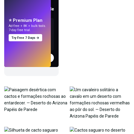
AO VIVO
Crie papéis de parede
com IA.
⭐ Premium Plan
Ad-free + 8K + bulk tools.
7-day free trial.
Try Free 7 Days →
Experimentar
→
›