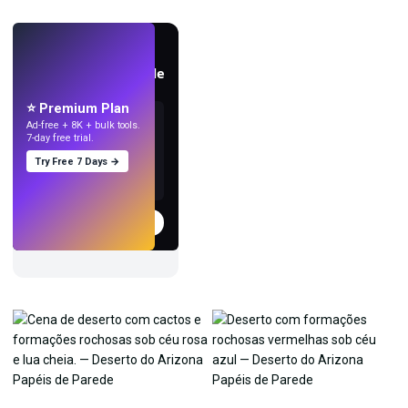
AO VIVO
Crie papéis de parede
com IA.
⭐ Premium Plan
Ad-free + 8K + bulk tools.
7-day free trial.
Try Free 7 Days →
Experimentar
→
›