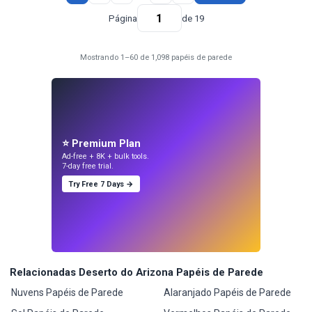
Página
de 19
Mostrando 1–60 de 1,098 papéis de parede
⭐ Premium Plan
Ad-free + 8K + bulk tools.
7-day free trial.
Try Free 7 Days →
Relacionadas Deserto do Arizona Papéis de Parede
Nuvens Papéis de Parede
Alaranjado Papéis de Parede