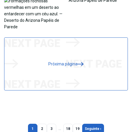
Próxima página
1
2
3
…
18
19
Seguinte ›