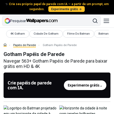
✨
Crie seu próprio papel de parede com IA — a partir de um prompt, em
segundos.
Experimente grátis →
Pesquisar
Papéis de Parede
Papéis de Parede
Papéis de Parede
Papéis de P
4K Gotham
Cidade De Gotham
Filme Do Batman
Batman Incr
Papéis de Parede
Gotham Papéis de Parede
Gotham Papéis de Parede
Navegar 563+ Gotham Papéis de Parede para baixar
grátis em HD & 4K
Crie papéis de parede
Experimente grátis
→
com IA.