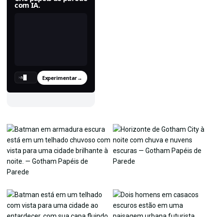
com IA.
Experimentar
→
›