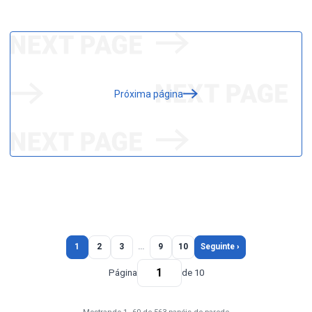
Próxima página
1
2
3
…
9
10
Seguinte ›
Página
de 10