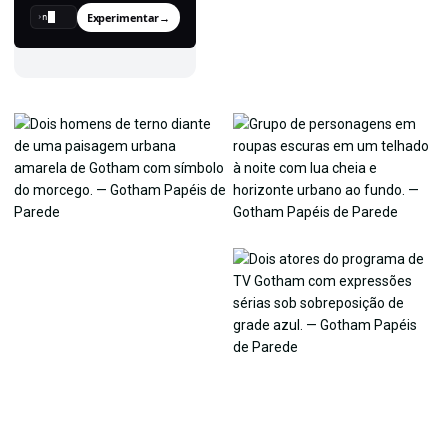
Experimentar
→
›