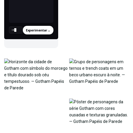
Experimentar
→
›