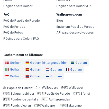
Páginas para Colorir
Páginas para Colorir A-Z
FAQ
Wallpapers.com
FAQ de Papéis de Parede
Blog
FAQ de Fundos
Enviar um Papel de Parede
FAQ de Fotos
API para desenvolvedores
Páginas para Colorir FAQ
Gotham noutros idiomas:
Gotham
Gotham hintergrundbilder
Gotham
Gotham
Gotham
Gotham
Gotham
Gotham
Gotham
Gotham
🇩🇰
Wallpapers
🇩🇪
Wallpaper
🌐
Papéis de Parede
:
🇸🇪
Bakgrundsbilder
🇵🇹
Papéis de Parede
🇮🇹
Sfondi
🇪🇸
Fondos de pantalla
🇳🇱
Achtergronden
🇫🇷
Fonds d'écran
🇮🇩
Wallpaper
🇳🇴
Bakgrunner