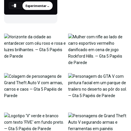
Experimentar
→
›