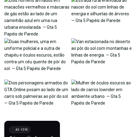
AO VIVO