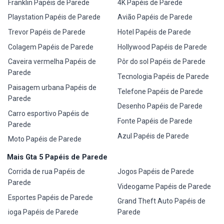
Franklin Papéis de Parede
4K Papéis de Parede
Playstation Papéis de Parede
Avião Papéis de Parede
Trevor Papéis de Parede
Hotel Papéis de Parede
Colagem Papéis de Parede
Hollywood Papéis de Parede
Caveira vermelha Papéis de
Pôr do sol Papéis de Parede
Parede
Tecnologia Papéis de Parede
Paisagem urbana Papéis de
Telefone Papéis de Parede
Parede
Desenho Papéis de Parede
Carro esportivo Papéis de
Fonte Papéis de Parede
Parede
Azul Papéis de Parede
Moto Papéis de Parede
Mais Gta 5 Papéis de Parede
Corrida de rua Papéis de
Jogos Papéis de Parede
Parede
Videogame Papéis de Parede
Esportes Papéis de Parede
Grand Theft Auto Papéis de
ioga Papéis de Parede
Parede