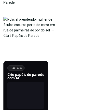
AO VIVO
Crie papéis de parede
com IA.