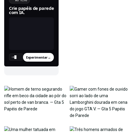
AO VIVO
Crie papéis de parede
com IA.
Experimentar
→
›