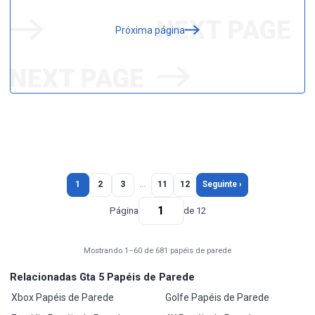
Próxima página
1
2
3
…
11
12
Seguinte ›
Página
de 12
Mostrando 1–60 de 681 papéis de parede
Relacionadas Gta 5 Papéis de Parede
Xbox Papéis de Parede
Golfe Papéis de Parede