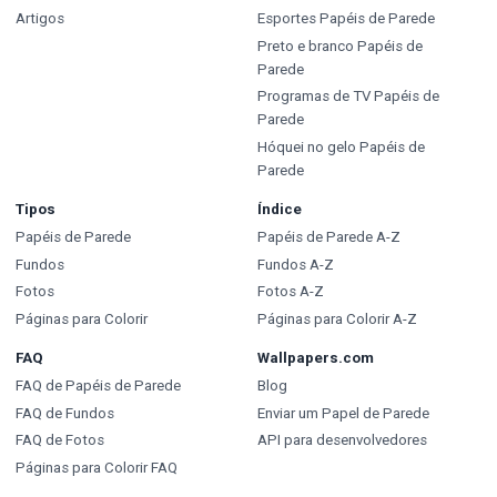
Artigos
Esportes Papéis de Parede
Preto e branco Papéis de
Parede
Programas de TV Papéis de
Parede
Hóquei no gelo Papéis de
Parede
Tipos
Índice
Papéis de Parede
Papéis de Parede A-Z
Fundos
Fundos A-Z
Fotos
Fotos A-Z
Páginas para Colorir
Páginas para Colorir A-Z
FAQ
Wallpapers.com
FAQ de Papéis de Parede
Blog
FAQ de Fundos
Enviar um Papel de Parede
FAQ de Fotos
API para desenvolvedores
Páginas para Colorir FAQ