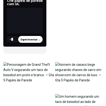
Crie papéis de parede
com IA.
Experimentar
→
›