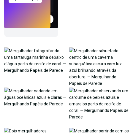
Experimentar
→
›