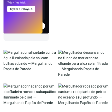
7-day free trial.
Try Free 7 Days →
Experimentar
→
›