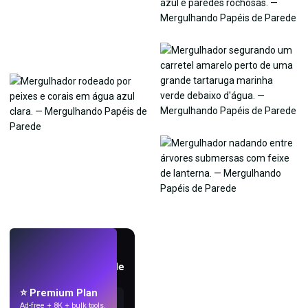
AO VIVO
Crie papéis de parede
com IA.
⭐ Premium Plan
Ad-free + 8K + bulk tools.