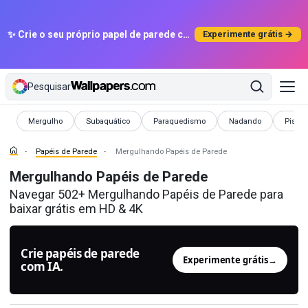
✨ Crie o seu próprio papel de parede com IA
Experimente grátis →
Pesquisar
Papéis de Parede
Papéis de Parede
Papéis de Parede
Papéis de Parede
Papéis
Mergulho
Subaquático
Paraquedismo
Nadando
Piscin
Papéis de Parede
Mergulhando Papéis de Parede
Mergulhando Papéis de Parede
Navegar 502+ Mergulhando Papéis de Parede para
baixar grátis em HD & 4K
Crie papéis de parede
Experimente grátis
→
com IA.