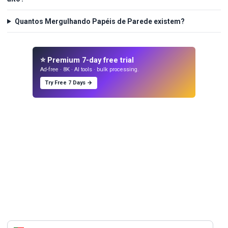
Quantos Mergulhando Papéis de Parede existem?
⭐ Premium 7-day free trial
Ad-free · 8K · AI tools · bulk processing.
Try Free 7 Days →