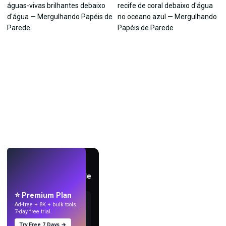
AO VIVO
Crie papéis de parede
com IA.
⭐ Premium Plan
Ad-free + 8K + bulk tools.
7-day free trial.
Try Free 7 Days →