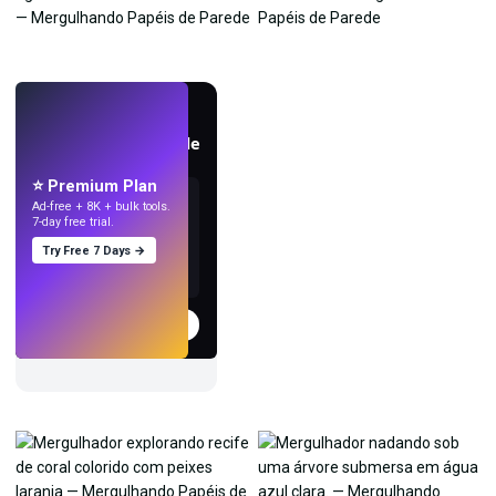
AO VIVO
Crie papéis de parede
com IA.
⭐ Premium Plan
Ad-free + 8K + bulk tools.
7-day free trial.
Try Free 7 Days →
Experimentar
→
›