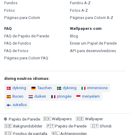
Fundos
Fundos A-Z
Fotos
Fotos A-Z
Páginas para Colorir
Páginas para Colorir A-Z
FAQ
Wallpapers.com
FAQ de Papéis de Parede
Blog
FAQ de Fundos
Enviar um Papel de Parede
FAQ de Fotos
API para desenvolvedores
Páginas para Colorir FAQ
diving noutros idiomas:
dykning
Tauchen
dykning
immersione
Buceo
duiken
plongée
menyelam
sukellus
🇩🇰
Wallpapers
🇩🇪
Wallpaper
🌐
Papéis de Parede
:
🇸🇪
Bakgrundsbilder
🇵🇹
Papéis de Parede
🇮🇹
Sfondi
🇪🇸
Fondos de pantalla
🇳🇱
Achtergronden