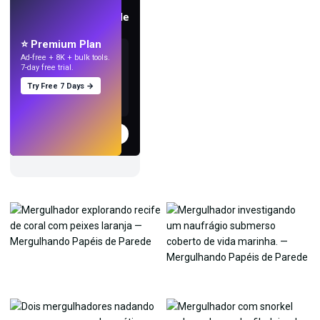
Crie papéis de parede
com IA.
⭐ Premium Plan
Ad-free + 8K + bulk tools.
7-day free trial.
Try Free 7 Days →
Experimentar
→
›