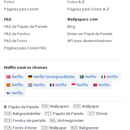
Fotos
Fotos A-Z
Páginas para Colorir
Páginas para Colorir A-Z
FAQ
Wallpapers.com
FAQ de Papéis de Parede
Blog
FAQ de Fundos
Enviar um Papel de Parede
FAQ de Fotos
API para desenvolvedores
Páginas para Colorir FAQ
Netflix noutros idiomas:
Netflix
Netflix hintergrundbilder
Netflix
Netflix
Netflix
Netflix
Netflix
Netflix
Netflix
Netflix
🇩🇰
Wallpapers
🇩🇪
Wallpaper
🌐
Papéis de Parede
:
🇸🇪
Bakgrundsbilder
🇵🇹
Papéis de Parede
🇮🇹
Sfondi
🇪🇸
Fondos de pantalla
🇳🇱
Achtergronden
🇫🇷
Fonds d'écran
🇮🇩
Wallpaper
🇳🇴
Bakgrunner