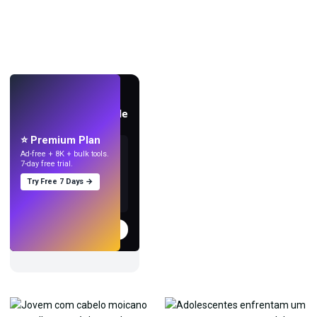
AO VIVO
Crie papéis de parede
com IA.
⭐ Premium Plan
Ad-free + 8K + bulk tools.
7-day free trial.
Try Free 7 Days →
Experimentar
→
›