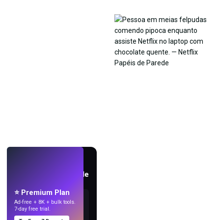
AO VIVO
Crie papéis de parede
com IA.
⭐ Premium Plan
Ad-free + 8K + bulk tools.
7-day free trial.