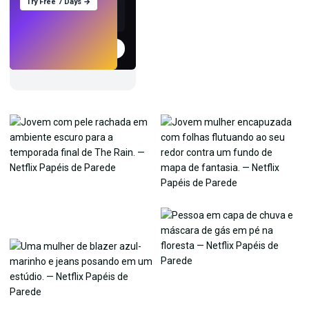
Try Free 7 Days →
Experimentar
→
›