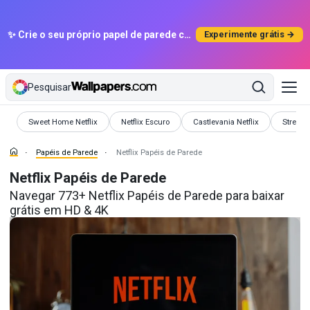
✨ Crie o seu próprio papel de parede com IA
Experimente grátis →
Pesquisar
Papéis de Parede
Papéis de Parede
Papéis de Parede
Papéis 
Sweet Home Netflix
Netflix Escuro
Castlevania Netflix
Stream
Papéis de Parede
Netflix Papéis de Parede
Netflix Papéis de Parede
Navegar 773+ Netflix Papéis de Parede para baixar
grátis em HD & 4K