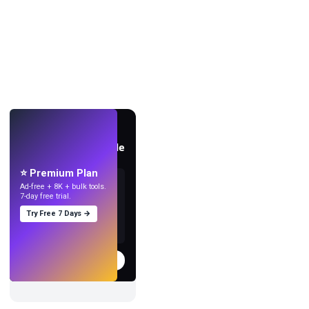
AO VIVO
Crie papéis de parede
com IA.
⭐ Premium Plan
Ad-free + 8K + bulk tools.
7-day free trial.
Try Free 7 Days →
Experimentar
→
›