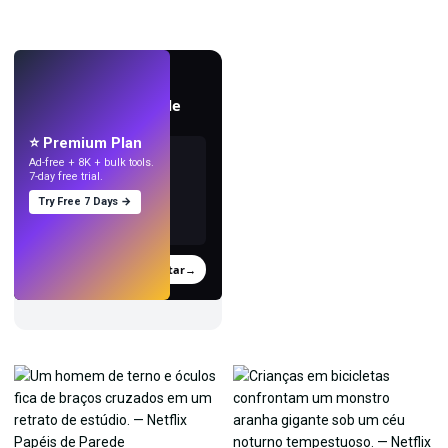
AO VIVO
Crie papéis de parede
com IA.
⭐ Premium Plan
Ad-free + 8K + bulk tools.
7-day free trial.
Try Free 7 Days →
Experimentar
→
›