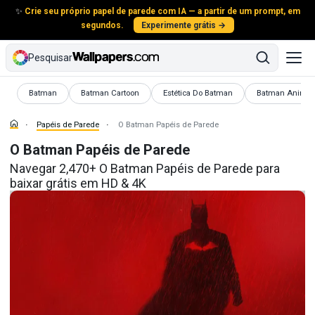
✨
Crie seu próprio papel de parede com IA — a partir de um prompt, em
segundos.
Experimente grátis →
Pesquisar
Papéis de Parede
Papéis de Parede
Papéis de Parede
Papéis de Pared
Batman
Batman Cartoon
Estética Do Batman
Batman Anima
Papéis de Parede
O Batman Papéis de Parede
O Batman Papéis de Parede
Navegar 2,470+ O Batman Papéis de Parede para
baixar grátis em HD & 4K