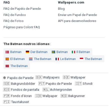
FAQ
Wallpapers.com
FAQ de Papéis de Parede
Blog
FAQ de Fundos
Enviar um Papel de Parede
FAQ de Fotos
API para desenvolvedores
Páginas para Colorir FAQ
The Batman noutros idiomas:
Batman
Der Batman
Batman
Il Batman
El Batman
The Batman
Le Batman
The Batman
The Batman
🇩🇰
Wallpapers
🇩🇪
Wallpaper
🌐
Papéis de Parede
:
🇸🇪
Bakgrundsbilder
🇵🇹
Papéis de Parede
🇮🇹
Sfondi
🇪🇸
Fondos de pantalla
🇳🇱
Achtergronden
🇫🇷
Fonds d'écran
🇮🇩
Wallpaper
🇳🇴
Bakgrunner
🇫🇮
Taustakuvat