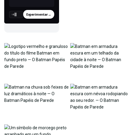
Experimentar
→
›