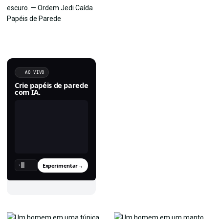
AO VIVO
Crie papéis de parede
com IA.
Experimentar
→
›