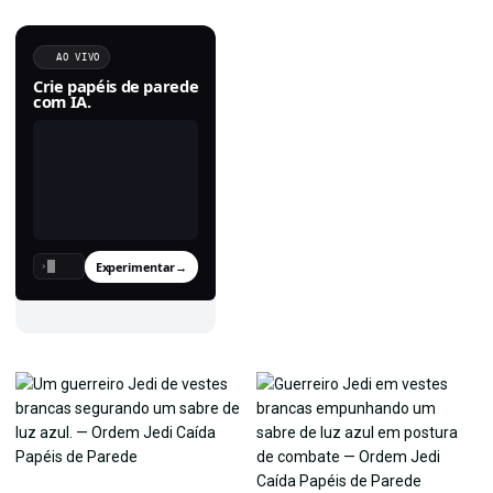
AO VIVO
Crie papéis de parede
com IA.
Experimentar
→
›