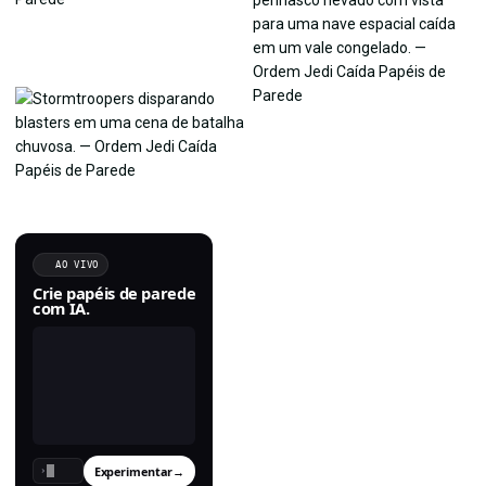
AO VIVO
Crie papéis de parede
com IA.
Experimentar
→
›