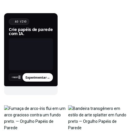
AO VIVO
Crie papéis de parede
com IA.
Experimentar
→
›