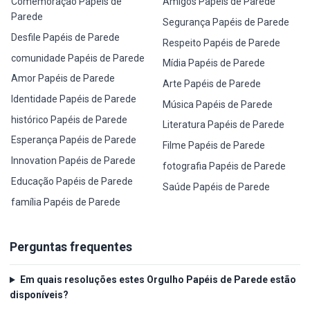
Comemoração Papéis de
Amigos Papéis de Parede
Parede
Segurança Papéis de Parede
Desfile Papéis de Parede
Respeito Papéis de Parede
comunidade Papéis de Parede
Mídia Papéis de Parede
Amor Papéis de Parede
Arte Papéis de Parede
Identidade Papéis de Parede
Música Papéis de Parede
histórico Papéis de Parede
Literatura Papéis de Parede
Esperança Papéis de Parede
Filme Papéis de Parede
Innovation Papéis de Parede
fotografia Papéis de Parede
Educação Papéis de Parede
Saúde Papéis de Parede
família Papéis de Parede
Perguntas frequentes
Em quais resoluções estes Orgulho Papéis de Parede estão
disponíveis?