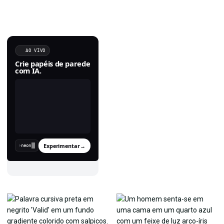
AO VIVO
Crie papéis de parede
com IA.
Experimentar
→
›