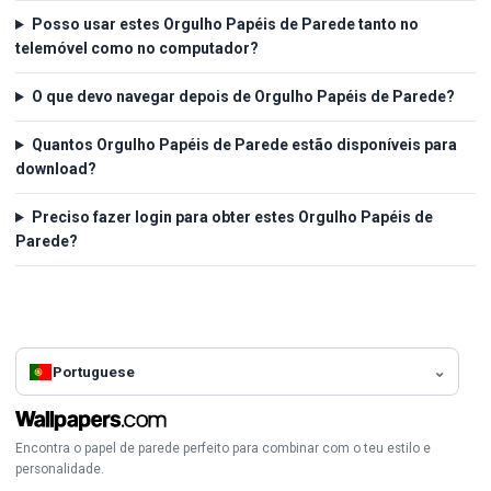
Posso usar estes Orgulho Papéis de Parede tanto no
telemóvel como no computador?
O que devo navegar depois de Orgulho Papéis de Parede?
Quantos Orgulho Papéis de Parede estão disponíveis para
download?
Preciso fazer login para obter estes Orgulho Papéis de
Parede?
Portuguese
Encontra o papel de parede perfeito para combinar com o teu estilo e
personalidade.