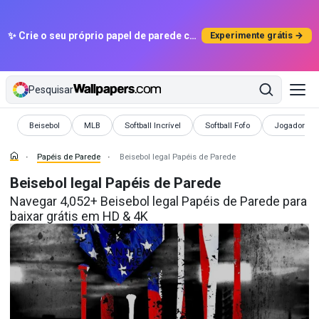
✨ Crie o seu próprio papel de parede com IA
Experimente grátis →
Pesquisar
Papéis de Parede
Papéis de Parede
Papéis de Parede
Papéis de Parede
Papéis de P
Beisebol
MLB
Softball Incrível
Softball Fofo
Jogadores D
Papéis de Parede
Beisebol legal Papéis de Parede
Beisebol legal Papéis de Parede
Navegar 4,052+ Beisebol legal Papéis de Parede para
baixar grátis em HD & 4K