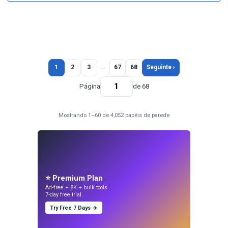
1
2
3
…
67
68
Seguinte ›
Página
de 68
Mostrando 1–60 de 4,052 papéis de parede
⭐ Premium Plan
Ad-free + 8K + bulk tools.
7-day free trial.
Try Free 7 Days →