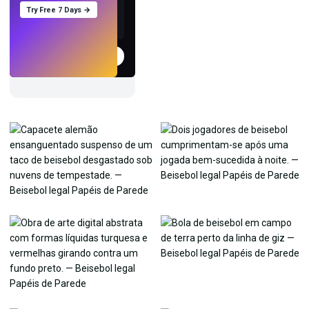
Try Free 7 Days →
Experimentar
→
›