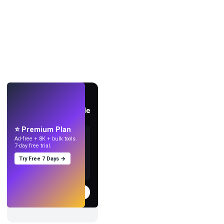
AO VIVO
Crie papéis de parede
com IA.
⭐ Premium Plan
Ad-free + 8K + bulk tools.
7-day free trial.
Try Free 7 Days →
Experimentar
→
›