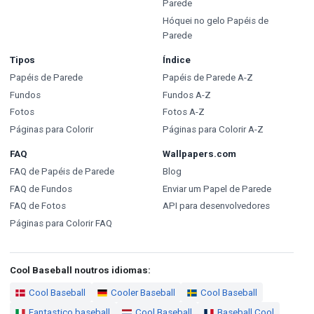
Parede
Hóquei no gelo Papéis de
Parede
Tipos
Índice
Papéis de Parede
Papéis de Parede A-Z
Fundos
Fundos A-Z
Fotos
Fotos A-Z
Páginas para Colorir
Páginas para Colorir A-Z
FAQ
Wallpapers.com
FAQ de Papéis de Parede
Blog
FAQ de Fundos
Enviar um Papel de Parede
FAQ de Fotos
API para desenvolvedores
Páginas para Colorir FAQ
Cool Baseball noutros idiomas:
Cool Baseball
Cooler Baseball
Cool Baseball
Fantastico baseball
Cool Baseball
Baseball Cool