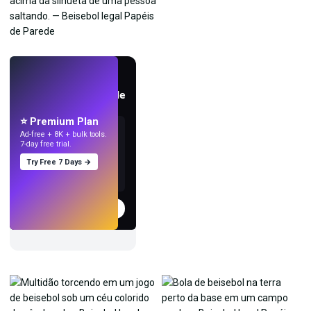
AO VIVO
Crie papéis de parede
com IA.
⭐ Premium Plan
Ad-free + 8K + bulk tools.
7-day free trial.
Try Free 7 Days →
Experimentar
→
›