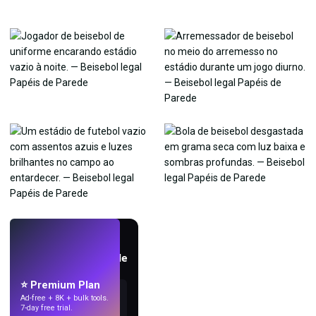
AO VIVO
Crie papéis de parede
com IA.
⭐ Premium Plan
Ad-free + 8K + bulk tools.
7-day free trial.