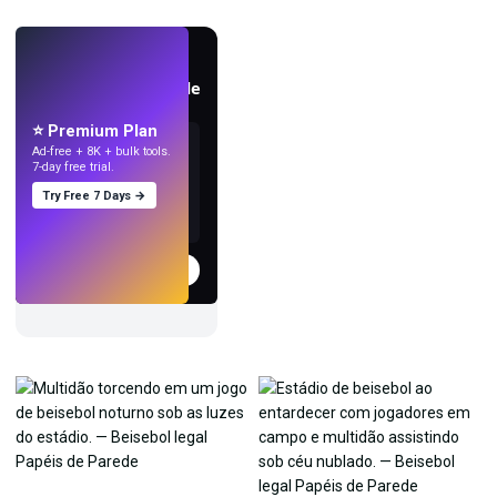
AO VIVO
Crie papéis de parede
com IA.
⭐ Premium Plan
Ad-free + 8K + bulk tools.
7-day free trial.
Try Free 7 Days →
Experimentar
→
›