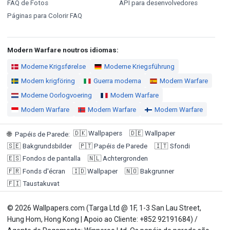
FAQ de Fotos
API para desenvolvedores
Páginas para Colorir FAQ
Modern Warfare noutros idiomas:
Moderne Krigsførelse
Moderne Kriegsführung
Modern krigföring
Guerra moderna
Modern Warfare
Moderne Oorlogvoering
Modern Warfare
Modern Warfare
Modern Warfare
Modern Warfare
🇩🇰
Wallpapers
🇩🇪
Wallpaper
🌐
Papéis de Parede
:
🇸🇪
Bakgrundsbilder
🇵🇹
Papéis de Parede
🇮🇹
Sfondi
🇪🇸
Fondos de pantalla
🇳🇱
Achtergronden
🇫🇷
Fonds d'écran
🇮🇩
Wallpaper
🇳🇴
Bakgrunner
🇫🇮
Taustakuvat
© 2026 Wallpapers.com (Targa Ltd @ 1F, 1-3 San Lau Street,
Hung Hom, Hong Kong | Apoio ao Cliente: +852 92191684) /