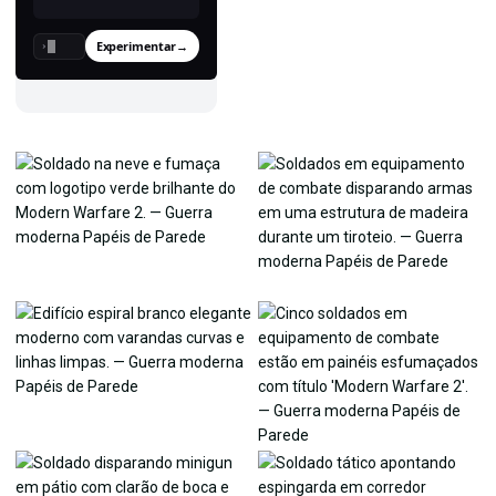
Experimentar
→
›