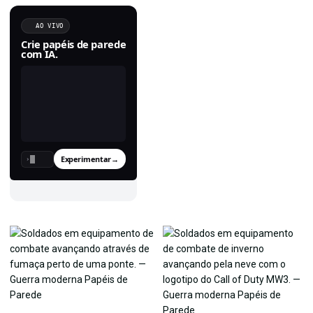
AO VIVO
Crie papéis de parede
com IA.
Experimentar
→
›