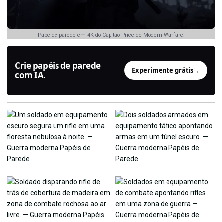
Papelde parede em 4K do Capitão Price de Modern Warfare.
Crie papéis de parede
Experimente grátis
→
com IA.