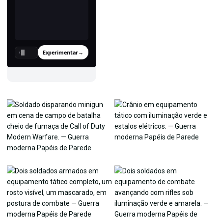
Experimentar
→
›