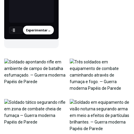
Experimentar
→
›