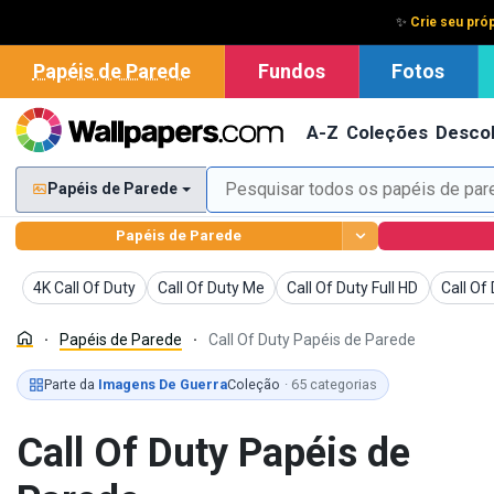
✨
Crie seu pró
Papéis de Parede
Fundos
Fotos
A-Z
Coleções
Descob
Papéis de Parede
Papéis de Parede
Papéis de Parede
Papéis de Parede
Papéis de Parede
Papéis 
4K Call Of Duty
Call Of Duty Me
Call Of Duty Full HD
Call Of
Papéis de Parede
Call Of Duty Papéis de Parede
Parte da
Imagens De Guerra
Coleção
· 65 categorias
Call Of Duty Papéis de