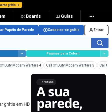
ente grátis →
gem
Boards
Guias
nar Papéis de Parede
Cadastre-se grátis
Entrar
Páginas para Colorir
is de Parede
Papéis de Parede
Papéis 
 Of Duty Modern Warfare 4
Call Of Duty Modern Warfare 3
Call Of
GERANDO
A sua
parede,
ar grátis em HD