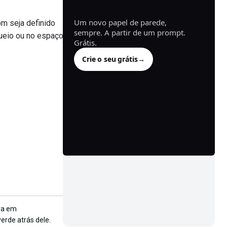
gerado.
Um novo papel de parede,
om seja definido
sempre. A partir de um prompt.
queio ou no espaço
Grátis.
Crie o seu grátis
→