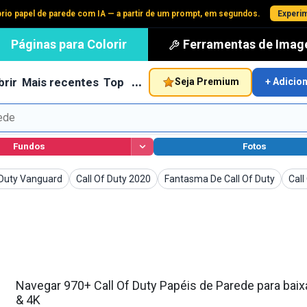
prio papel de parede com IA — a partir de um prompt, em segundos.
Experim
Páginas para Colorir
Ferramentas de Ima
…
rir
Mais recentes
Top
Seja Premium
+ Adicio
Fundos
Fotos
de Parede
Papéis de Parede
Papéis de Parede
Papé
 Duty Vanguard
Call Of Duty 2020
Fantasma De Call Of Duty
Call
Navegar 970+ Call Of Duty Papéis de Parede para baix
& 4K