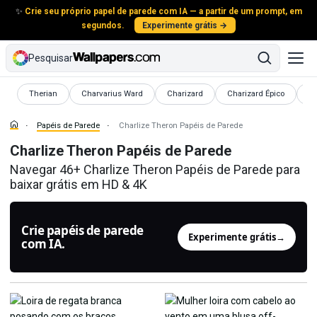
✨
Crie seu próprio papel de parede com IA — a partir de um prompt, em
segundos.
Experimente grátis →
Pesquisar
Papéis de Parede
Papéis de Parede
Papéis de Parede
Papéis de Parede
Pa
Therian
Charvarius Ward
Charizard
Charizard Épico
Sh
Papéis de Parede
Charlize Theron Papéis de Parede
Charlize Theron Papéis de Parede
Navegar 46+ Charlize Theron Papéis de Parede para
baixar grátis em HD & 4K
Crie papéis de parede
Experimente grátis
→
com IA.