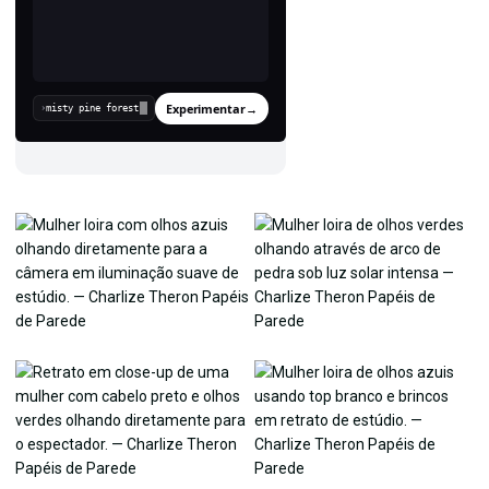
Experimentar
→
›