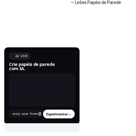
AO VIVO
Crie papéis de parede
com IA.
Experimentar
→
›