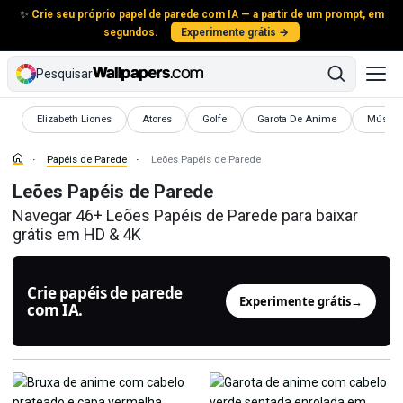
✨
Crie seu próprio papel de parede com IA — a partir de um prompt, em
segundos.
Experimente grátis →
Pesquisar
Papéis de Parede
Papéis de Parede
Papéis de Parede
Papéis de Parede
Papéis 
Elizabeth Liones
Atores
Golfe
Garota De Anime
Música
Papéis de Parede
Leões Papéis de Parede
Leões Papéis de Parede
Navegar 46+ Leões Papéis de Parede para baixar
grátis em HD & 4K
Crie papéis de parede
Experimente grátis
→
com IA.