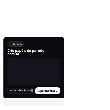
AO VIVO
Crie papéis de parede
com IA.
Experimentar
→
›